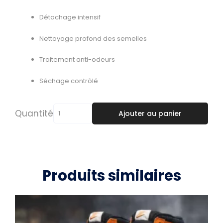
Détachage intensif
Nettoyage profond des semelles
Traitement anti-odeurs
Séchage contrôlé
quantité
Quantité
Ajouter au panier
de
Nettoyage
Approfondi
sneakers
Produits similaires