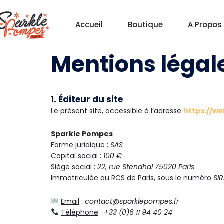
Aller
au
Accueil
Boutique
A Propos
contenu
Mentions légal
1. Éditeur du site
Le présent site, accessible à l’adresse
https://w
Sparkle Pompes
Forme juridique :
SAS
Capital social :
100 €
Siège social :
22, rue Stendhal 75020 Paris
Immatriculée au RCS de Paris, sous le numéro
SI
Email
:
contact@sparklepompes.fr
Téléphone
:
+33 (0)6 11 94 40 24