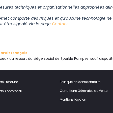
res techniques et organisationnelles appropriées afin de
Internet comporte des risques et qu’aucune technologie ne
ut être signalé via la page
Contact
.
e
droit français
.
ceux du ressort du siège social de Sparkle Pompes, sauf dispositi
ers Premium
Politique de confidentialité
Conditions Générales de Vente
rs Approfondi
Mentions légales