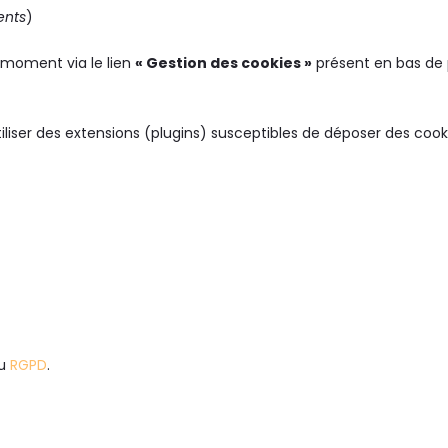
ents
)
t moment via le lien
« Gestion des cookies »
présent en bas de
iliser des extensions (plugins) susceptibles de déposer des coo
du
RGPD
.