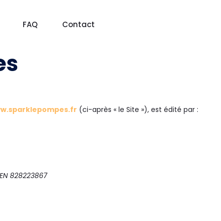
FAQ
Contact
es
ww.sparklepompes.fr
(ci-après « le Site »), est édité par :
REN 828223867