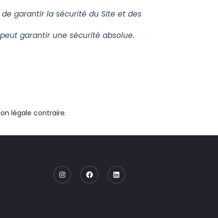
 garantir la sécurité du Site et des
 peut garantir une sécurité absolue.
on légale contraire.
I
F
L
n
a
i
s
c
n
t
e
k
a
b
e
g
o
d
r
o
i
a
k
n